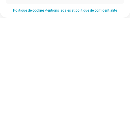
Politique de cookies
Mentions légales et politique de confidentialité
Nos actualités
Nos établissements
Notre FAQ
Nos documents de référence
Notre revue de presse
Nos soutiens