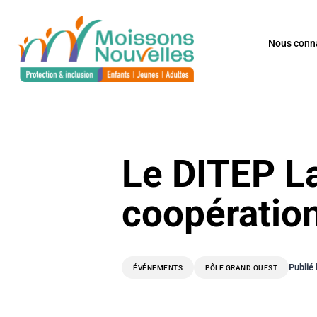
Aller
au
contenu
Nous conna
Le DITEP La
coopération
Publié 
ÉVÉNEMENTS
PÔLE GRAND OUEST