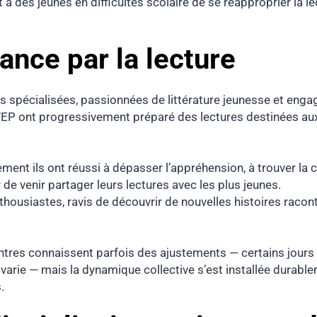
à des jeunes en difficultés scolaire de se réapproprier la le
ance par la lecture
spécialisées, passionnées de littérature jeunesse et engag
 DITEP ont progressivement préparé des lectures destinées au
nt ils ont réussi à dépasser l’appréhension, à trouver la co
ir de venir partager leurs lectures avec les plus jeunes.
nthousiastes, ravis de découvrir de nouvelles histoires racon
tres connaissent parfois des ajustements — certains jours ét
é varie — mais la dynamique collective s’est installée durab
.