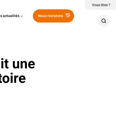
Vous êtes ?
s actualités
Nous recrutons
it une
toire