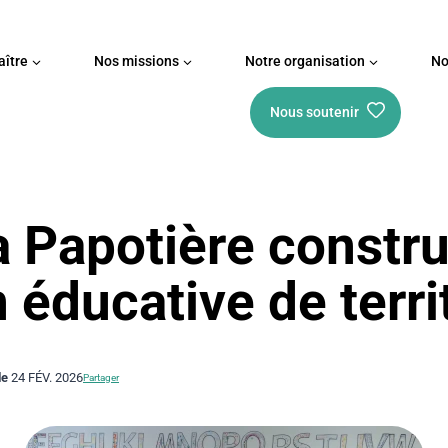
ître
Nos missions
Notre organisation
No
Nous soutenir
 Papotière constru
 éducative de terri
le
24 FÉV. 2026
Partager