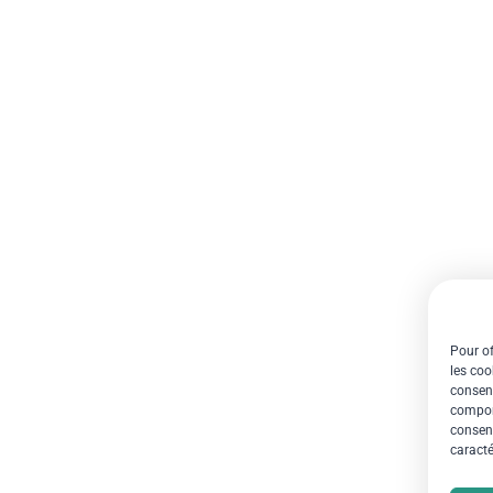
Pour of
les coo
consent
comport
consent
caracté