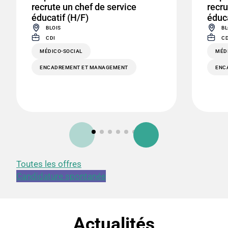
recrute un chef de service
recru
éducatif (H/F)
éduca
BLOIS
BL
CDI
CD
MÉDICO-SOCIAL
MÉD
ENCADREMENT ET MANAGEMENT
ENC
Toutes les offres
Candidature spontanée
Actualités