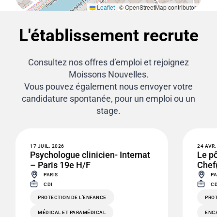
Leaflet
|
© OpenStreetMap contributors
L'établissement recrute
Consultez nos offres d’emploi et rejoignez
Moissons Nouvelles.
Vous pouvez également nous envoyer votre
candidature spontanée, pour un emploi ou un
stage.
17 JUIL. 2026
24 AVR.
Psychologue clinicien- Internat
Le pô
– Paris 19e H/F
Chef(
PARIS
PA
CDI
CD
PROTECTION DE L’ENFANCE
PROT
MÉDICAL ET PARAMÉDICAL
ENC