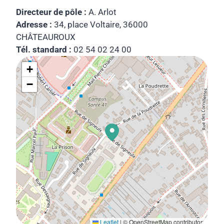
Directeur de pôle :
A. Arlot
Adresse :
34, place Voltaire, 36000
CHÂTEAUROUX
Tél. standard :
02 54 02 24 00
+
−
Leaflet
|
© OpenStreetMap contributors