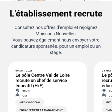
L'établissement recrute
Consultez nos offres d’emploi et rejoignez
Moissons Nouvelles.
Vous pouvez également nous envoyer votre
candidature spontanée, pour un emploi ou un
stage.
06 MAI. 2026
04 MAI.
Le pôle Centre Val de Loire
Le pô
recrute un chef de service
recru
éducatif (H/F)
éduca
BLOIS
BL
CDI
CD
MÉDICO-SOCIAL
MÉD
ENCADREMENT ET MANAGEMENT
ENC