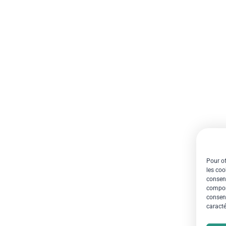
Pour of
les coo
consent
comport
consent
caracté