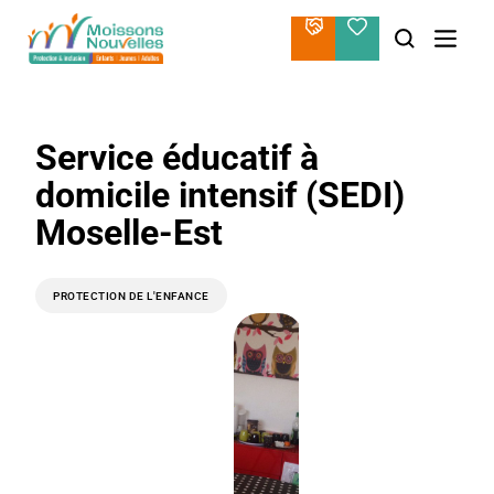
Aller
au
contenu
Service éducatif à
domicile intensif (SEDI)
Moselle-Est
PROTECTION DE L'ENFANCE