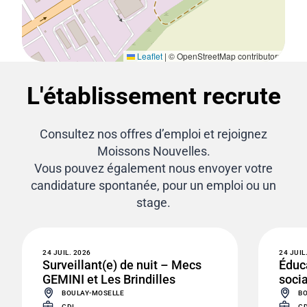
Leaflet
|
© OpenStreetMap contributors
L'établissement recrute
Consultez nos offres d’emploi et rejoignez
Moissons Nouvelles.
Vous pouvez également nous envoyer votre
candidature spontanée, pour un emploi ou un
stage.
24 JUIL. 2026
24 JUIL
Surveillant(e) de nuit – Mecs
Éduca
GEMINI et Les Brindilles
socia
BOULAY-MOSELLE
BO
CDI
CD