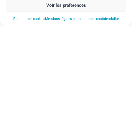
Voir les préférences
Politique de cookies
Mentions légales et politique de confidentialité
Nos actualités
Nos établissements
Notre FAQ
Nos documents de référence
Notre revue de presse