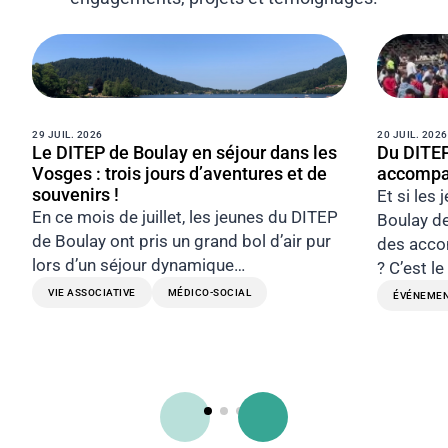
29 JUIL. 2026
20 JUIL. 2026
Le DITEP de Boulay en séjour dans les
Du DITEP
Vosges : trois jours d’aventures et de
accompag
souvenirs !
Et si les
En ce mois de juillet, les jeunes du DITEP
Boulay de
de Boulay ont pris un grand bol d’air pur
des acco
lors d’un séjour dynamique…
? C’est le
VIE ASSOCIATIVE
MÉDICO-SOCIAL
ÉVÉNEME