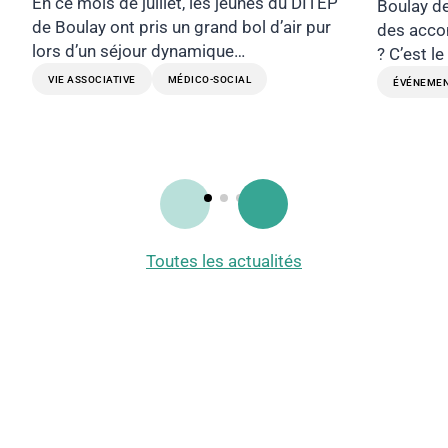
En ce mois de juillet, les jeunes du DITEP
Boulay de
de Boulay ont pris un grand bol d’air pur
des acco
lors d’un séjour dynamique…
? C’est le
VIE ASSOCIATIVE
MÉDICO-SOCIAL
ÉVÉNEME
Toutes les actualités