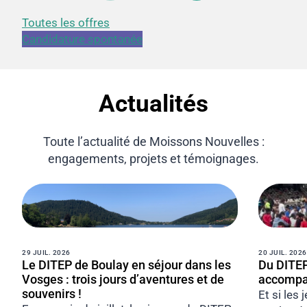
Toutes les offres
Candidature spontanée
Actualités
Toute l’actualité de Moissons Nouvelles :
engagements, projets et témoignages.
29 JUIL. 2026
20 JUIL. 2026
Le DITEP de Boulay en séjour dans les
Du DITEP
Vosges : trois jours d’aventures et de
accompag
souvenirs !
Et si les