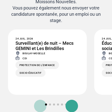
Moissons Nouvelles.
Vous pouvez également nous envoyer votre
candidature spontanée, pour un emploi ou un
stage.
24 JUIL. 2026
24 JUIL
Surveillant(e) de nuit – Mecs
Éduca
GEMINI et Les Brindilles
socia
BOULAY-MOSELLE
BO
CDI
CD
PROTECTION DE L’ENFANCE
PROT
SOCIO-ÉDUCATIF
SOC