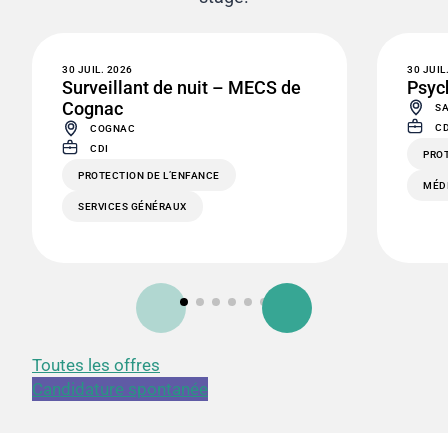
30 JUIL. 2026
30 JUIL
Surveillant de nuit – MECS de
Psyc
Cognac
SA
CD
COGNAC
CDI
PROT
PROTECTION DE L’ENFANCE
MÉD
SERVICES GÉNÉRAUX
Toutes les offres
Candidature spontanée