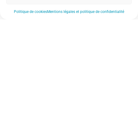
Politique de cookies
Mentions légales et politique de confidentialité
Nos actualités
Nos établissements
Notre FAQ
Nos documents de référence
Notre revue de presse
Nos soutiens