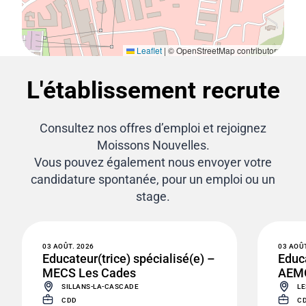
Leaflet
|
© OpenStreetMap contributors
L'établissement recrute
Consultez nos offres d’emploi et rejoignez
Moissons Nouvelles.
Vous pouvez également nous envoyer votre
candidature spontanée, pour un emploi ou un
stage.
03 AOÛT. 2026
03 AOÛT
Educateur(trice) spécialisé(e) –
Educa
MECS Les Cades
AEM
SILLANS-LA-CASCADE
LE
CDD
CD