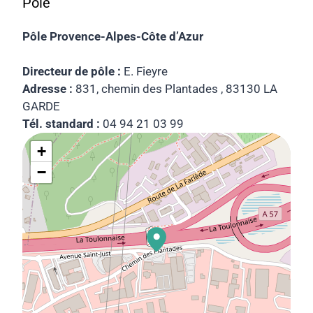
Pôle
Pôle Provence-Alpes-Côte d’Azur
Directeur de pôle :
E. Fieyre
Adresse :
831, chemin des Plantades , 83130 LA
GARDE
Tél. standard :
04 94 21 03 99
+
−