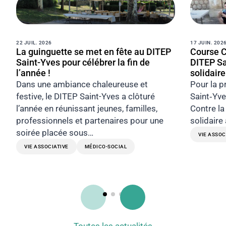
22 JUIL. 2026
17 JUIN. 202
La guinguette se met en fête au DITEP
Course C
Saint-Yves pour célébrer la fin de
DITEP Sa
l’année !
solidaire
Dans une ambiance chaleureuse et
Pour la p
festive, le DITEP Saint-Yves a clôturé
Saint‑Yve
l’année en réunissant jeunes, familles,
Contre la
professionnels et partenaires pour une
solidaire
soirée placée sous…
VIE ASSOC
VIE ASSOCIATIVE
MÉDICO-SOCIAL