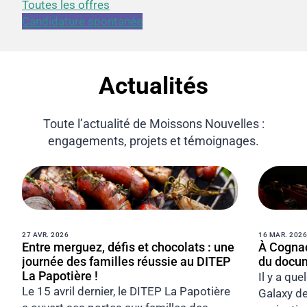
Toutes les offres
Candidature spontanée
Actualités
Toute l’actualité de Moissons Nouvelles :
engagements, projets et témoignages.
27 AVR. 2026
16 MAR. 2026
Entre merguez, défis et chocolats : une
À Cognac
journée des familles réussie au DITEP
du docum
La Papotière !
Il y a qu
Le 15 avril dernier, le DITEP La Papotière
Galaxy de