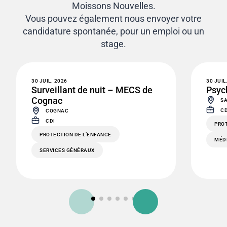
Moissons Nouvelles.
Vous pouvez également nous envoyer votre
candidature spontanée, pour un emploi ou un
stage.
30 JUIL. 2026
30 JUIL
Surveillant de nuit – MECS de
Psyc
Cognac
SA
CD
COGNAC
CDI
PROT
PROTECTION DE L’ENFANCE
MÉD
SERVICES GÉNÉRAUX