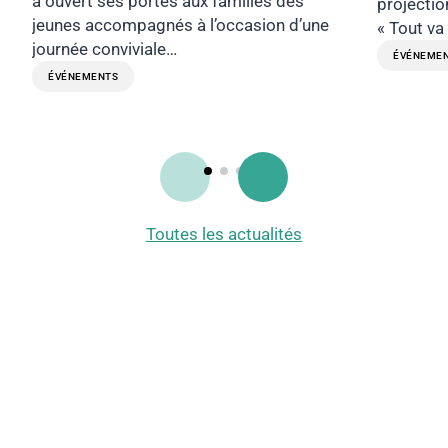
a ouvert ses portes aux familles des
projectio
jeunes accompagnés à l’occasion d’une
« Tout va
journée conviviale…
ÉVÉNEME
ÉVÉNEMENTS
Toutes les actualités