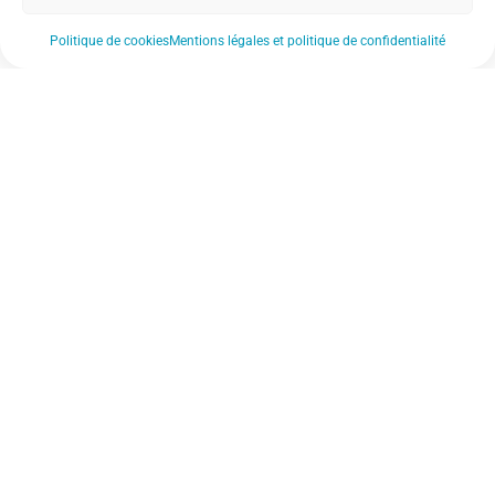
Politique de cookies
Mentions légales et politique de confidentialité
Nos actualités
Nos établissements
Notre FAQ
Nos documents de référence
Notre revue de presse
Nos soutiens