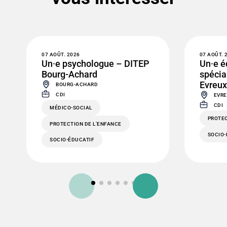
07 AOÛT. 2026
07 AOÛT. 
Un·e psychologue – DITEP
Un·e é
Bourg-Achard
spécia
Evreux
BOURG-ACHARD
CDI
EVR
CDI
MÉDICO-SOCIAL
PROTEC
PROTECTION DE L’ENFANCE
SOCIO-
SOCIO-ÉDUCATIF